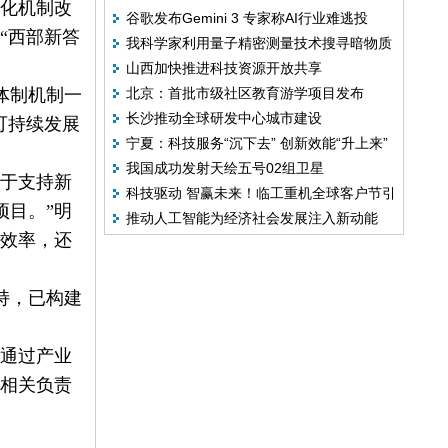
转化机制改
谷歌发布Gemini 3 专家称AI行业难逃投
成果
“西部新答
我科学家利用量子精密测量技术搜寻暗物质
资“过热”问题
山西加快推进科技资源开放共享
体制机制一
北京：首批市级社区教育游学项目发布
长沙推动全球研发中心城市建设
可持续发展
宁夏：科技服务“沉下去” 创新效能“升上来”
我国成功发射天绘五号02组卫星
于支持新
科技驱动 智赢未来！临工重机全球客户节引
项目。”明
推动人工智能为经济社会发展注入新动能
领中国智造冲刺新高度
化效率，还
持，已构建
通过产业
厅相关负责