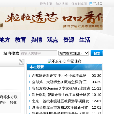
设为主页
加入收藏
保存到桌面
地方
教育
舆情
观点
资源
生活
本栏最新
AI赋能走深走实 中小企业成主战场
03-30
全球第二大轻稀土矿藏着怎样的“工
03-25
谷歌发布Gemini 3 专家称AI行业难逃
11-21
业密码”
科技驱动 智赢未来！临工重机全球客
10-10
投资“过热”问题
府等多方联
北京：首批市级社区教育游学项目发
12-01
户节引领中国智造冲刺新高度
孵化、转化
湖南长株潭三市发布100项最新可转
12-01
布
我科学家利用量子精密测量技术搜寻
11-12