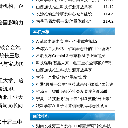
化科技成果
研机构、企
山西加快推进科技资源开放共享
11-12
暗物质
长沙推动全球研发中心城市建设
11-04
为兵马俑发掘与保护“量体裁衣”
11-02
全国影响力
本栏推荐
AI赋能走深走实 中小企业成主战场
镁合金汽
全球第二大轻稀土矿藏着怎样的“工业密码”
院长王敬
谷歌发布Gemini 3 专家称AI行业难逃投
科技驱动 智赢未来！临工重机全球客户节引
已与宝武镁
资“过热”问题
山西加快推进科技资源开放共享
领中国智造冲刺新高度
大连：产业提“智” “重装”出发
工大学、哈
打通“最后一公里” 科技成果转化跑出“西部速
策源地。
推动人工智能为经济社会发展注入新动能
度”
西北工业大
宁夏：科技服务“沉下去” 创新效能“升上来”
新局局长向
我科学家在量子计算领域取得标志性成果
阅读排行
二十届三中
湖南长株潭三市发布100项最新可转化科技