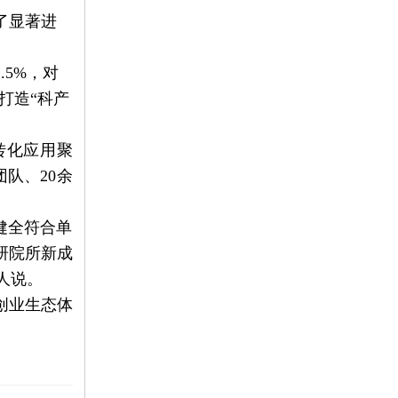
了显著进
5%，对
打造“科产
转化应用聚
队、20余
健全符合单
研院所新成
人说。
创业生态体