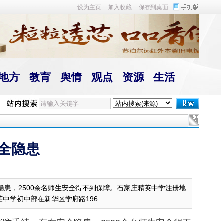
设为主页
加入收藏
保存到桌面
地方
教育
舆情
观点
资源
生活
全隐患
患，2500余名师生安全得不到保障。石家庄精英中学注册地
初中部在新华区学府路196...