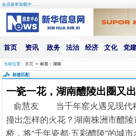
会员菜单加载中......
首页
资讯
政务
法治
经济
文化
党
当前位置：
首页
> 标签：湖南
标签匹配
一瓷一花，湖南醴陵出圈又
俞慧友 当千年窑火遇见现代
撞出怎样的火花？湖南株洲市醴陵
桥，将“千年瓷都·五彩醴陵”的城