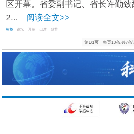
区开幕。省委副书记、省长许勤致
2...
阅读全文>>
标签：
论坛
开幕
出席
致辞
第1/1页 每页10条,共7条