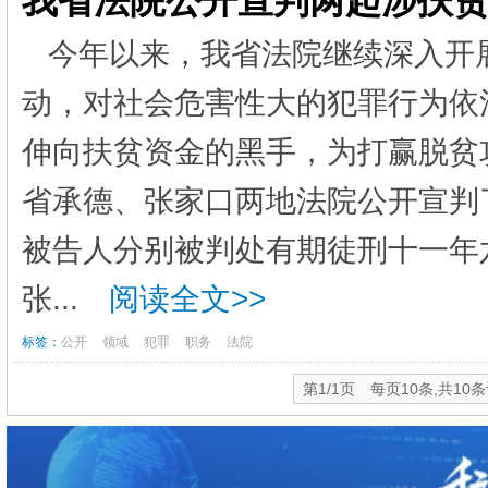
我省法院公开宣判两起涉扶
今年以来，我省法院继续深入开
动，对社会危害性大的犯罪行为依
伸向扶贫资金的黑手，为打赢脱贫
省承德、张家口两地法院公开宣判
被告人分别被判处有期徒刑十一年六
张...
阅读全文>>
标签：
公开
领域
犯罪
职务
法院
第1/1页 每页10条,共10